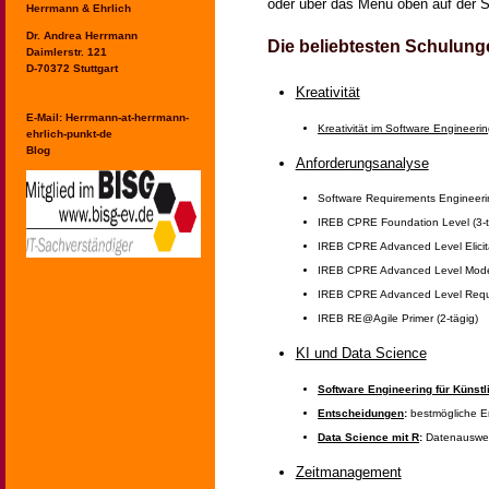
oder über das Menü oben auf der S
Herrmann & Ehrlich
Dr. Andrea Herrmann
Die beliebtesten Schulung
Daimlerstr. 121
D-70372 Stuttgart
Kreativität
E-Mail:
Herrmann-at-herrmann-
Kreativität im Software Engineeri
ehrlich-punkt-de
Blog
Anforderungsanalyse
Software Requirements Engineerin
IREB CPRE Foundation Level (3-t
IREB CPRE Advanced Level Elicita
IREB CPRE Advanced Level Model
IREB CPRE Advanced Level Requ
IREB RE@Agile Primer (2-tägig)
KI und Data Science
Software Engineering für Künstli
Entscheidungen
:
bestmögliche E
Data Science mit R
:
Datenauswer
Zeitmanagement