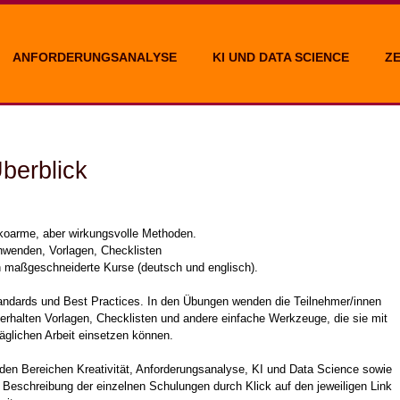
ANFORDERUNGSANALYSE
KI UND DATA SCIENCE
Z
berblick
ikoarme, aber wirkungsvolle Methoden.
nwenden, Vorlagen, Checklisten
ch maßgeschneiderte Kurse (deutsch und englisch).
andards und Best Practices. In den Übungen wenden die Teilnehmer/innen
rhalten Vorlagen, Checklisten und andere einfache Werkzeuge, die sie mit
äglichen Arbeit einsetzen können.
in den Bereichen Kreativität, Anforderungsanalyse, KI und Data Science sowie
Beschreibung der einzelnen Schulungen durch Klick auf den jeweiligen Link