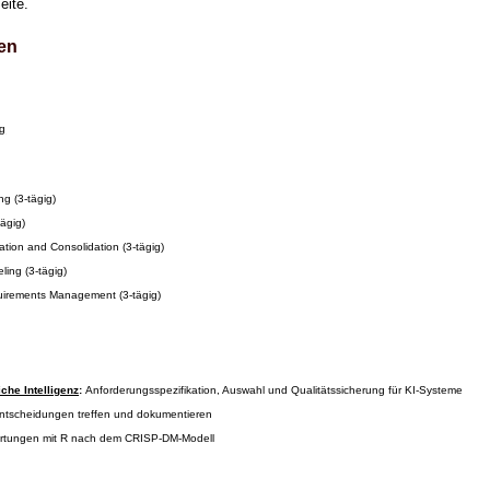
eite.
en
ng
g (3-tägig)
ägig)
tion and Consolidation (3-tägig)
ing (3-tägig)
irements Management (3-tägig)
che Intelligenz
:
Anforderungsspezifikation, Auswahl und Qualitätssicherung für KI-Systeme
ntscheidungen treffen und dokumentieren
tungen mit R nach dem CRISP-DM-Modell