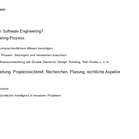
nen
im Software Engineering?
eering-Prozess
unterschiedlichem Wissen benötigen
 Phasen, Sitzungen und Iterationen brauchen
ftwareentwicklung wie Double Diamond, Design Thinking, Twin Peaks u. v. m.
reitung: Projektsteckbrief, Recherchen, Planung, rechtliche Aspekte
rozess
stlicher Intelligenz in kreativen Projekten