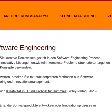
ANFORDERUNGSANALYSE
KI UND DATA SCIENCE
Z
oftware Engineering
 Sie kreative Denkweisen gezielt in den Software-Engineering-Prozess
e innovative Lösungen entwickeln, komplexe Probleme strukturierter angehen
 Konzepte verwandeln.
zu warten, arbeiten Sie mit praxiserprobten Methoden aus Software
ering und Innovationsmanagement.
Buch
Kreativität in IT und Technik für Dummies
(Wiley-Verlag, 2026).
fte, die Softwareprodukte entwickeln oder Innovationsprozesse in