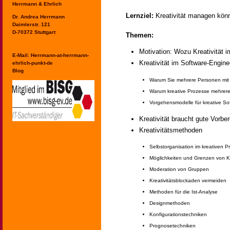
Herrmann & Ehrlich
Lernziel:
Kreativität managen kön
Dr. Andrea Herrmann
Daimlerstr. 121
D-70372 Stuttgart
Themen:
Motivation: Wozu Kreativität 
E-Mail:
Herrmann-at-herrmann-
Kreativität im Software-Engin
ehrlich-punkt-de
Blog
Warum Sie mehrere Personen mit 
Warum kreative Prozesse mehrere
Vorgehensmodelle für kreative So
Kreativität braucht gute Vorbe
Kreativitätsmethoden
Selbstorganisation im kreativen P
Möglichkeiten und Grenzen von Kün
Moderation von Gruppen
Kreativitätsblockaden vermeiden
Methoden für die Ist-Analyse
Designmethoden
Konfigurationstechniken
Prognosetechniken