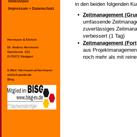
Referenzen
in den beiden folgenden Ku
Impressum + Datenschutz
Zeitmanagement (Gru
umfassende Zeitmanagem
zuverlässiges Zeitmana
verbessert (1 Tag)
Herrmann & Ehrlich
Zeitmanagement (Fort
Dr. Andrea Herrmann
aus Projektmanagement
Daimlerstr. 121
noch mehr als mit rein
D-70372 Stuttgart
E-Mail:
Herrmann-at-herrmann-
ehrlich-punkt-de
Blog